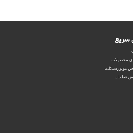
سریع
ای محصولات
وش موتورسیکلت
وش قطعات