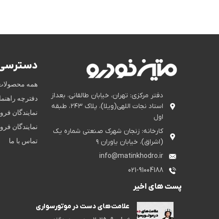
دسترسی 
همه محصولات
دفتر مرکزی: تهران، خیابان طالقانی، بعداز
دفترچه راهنم
استاد نجات اللهی(ویلا)، پلاک ۲۴۳، طبقه
نمایندگان فر
اول
نمایندگان فر
کارخانه: زنجان شهرک صنعتی شماره یک
تماس با ما
(اشراق)، خیابان یاوران ۹
info@matinkhodro.ir
021-91004188
پست های اخیر
علامت‌های دست در موتورسواری