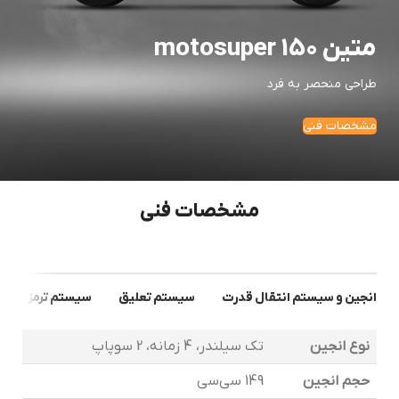
متین motosuper 150
طراحی منحصر به فرد
مشخصات فنی
مشخصات فنی
انجین و سیستم انتقال قدرت
سیستم تعلیق
سیستم ترمز
م
نوع انجین
تک سیلندر، 4 زمانه، 2 سوپاپ
حجم انجین
149 سی‌سی