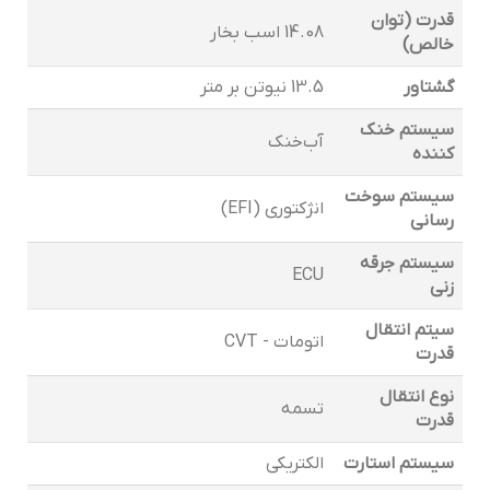
قدرت (توان
14.08 اسب بخار
خالص)
گشتاور
13.5 نیوتن بر متر
سیستم خنک
آب‌خنک
کننده
سیستم سوخت
انژکتوری (EFI)
رسانی
سیستم جرقه
ECU
زنی
سیتم انتقال
اتومات - CVT
قدرت
نوع انتقال
تسمه
قدرت
سیستم استارت
الکتریکی