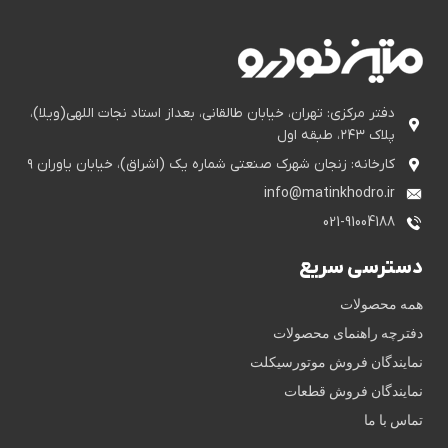
دفتر مرکزی: تهران، خیابان طالقانی، بعداز استاد نجات اللهی(ویلا)،
پلاک ۲۴۳، طبقه اول
کارخانه: زنجان شهرک صنعتی شماره یک (اشراق)، خیابان یاوران ۹
info@matinkhodro.ir
021-91004188
دسترسی سریع
همه محصولات
دفترچه راهنمای محصولات
نمایندگان فروش موتورسیکلت
نمایندگان فروش قطعات
تماس با ما