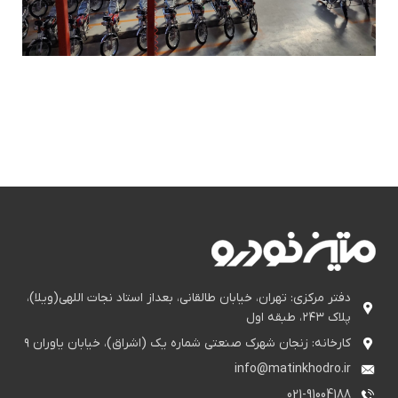
دفتر مرکزی: تهران، خیابان طالقانی، بعداز استاد نجات اللهی(ویلا)،
پلاک ۲۴۳، طبقه اول
کارخانه: زنجان شهرک صنعتی شماره یک (اشراق)، خیابان یاوران ۹
info@matinkhodro.ir
021-91004188