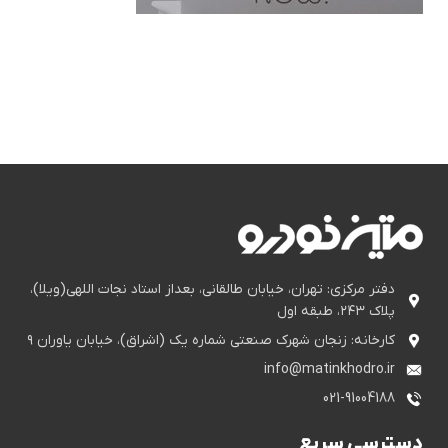
دفتر مرکزی: تهران، خیابان طالقانی، بعداز استاد نجات اللهی(ویلا)،
پلاک ۲۴۳، طبقه اول
کارخانه: زنجان شهرک صنعتی شماره یک (اشراق)، خیابان یاوران ۹
info@matinkhodro.ir
021-91004188
دسترسی سریع