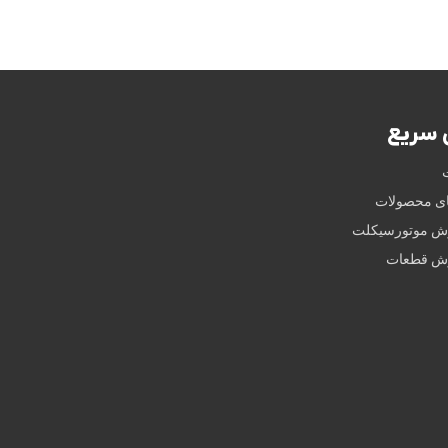
سریع
ای محصولات
وش موتورسیکلت
وش قطعات