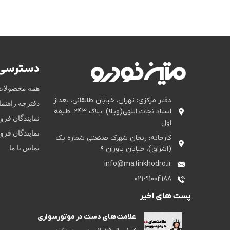
دسترسی 
همه محصولات
دفتر مرکزی: تهران، خیابان طالقانی، بعداز
دفترچه راهنم
استاد نجات اللهی(ویلا)، پلاک ۲۴۳، طبقه
نمایندگان فر
اول
نمایندگان فر
کارخانه: زنجان شهرک صنعتی شماره یک
تماس با ما
(اشراق)، خیابان یاوران ۹
info@matinkhodro.ir
021-91004188
پست های اخیر
علامت‌های دست در موتورسواری