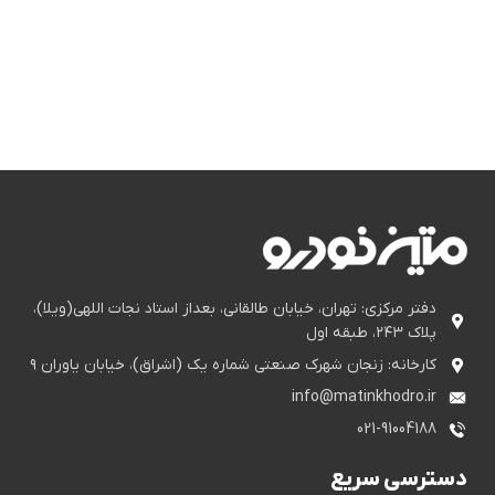
دفتر مرکزی: تهران، خیابان طالقانی، بعداز استاد نجات اللهی(ویلا)،
پلاک ۲۴۳، طبقه اول
کارخانه: زنجان شهرک صنعتی شماره یک (اشراق)، خیابان یاوران ۹
info@matinkhodro.ir
021-91004188
دسترسی سریع