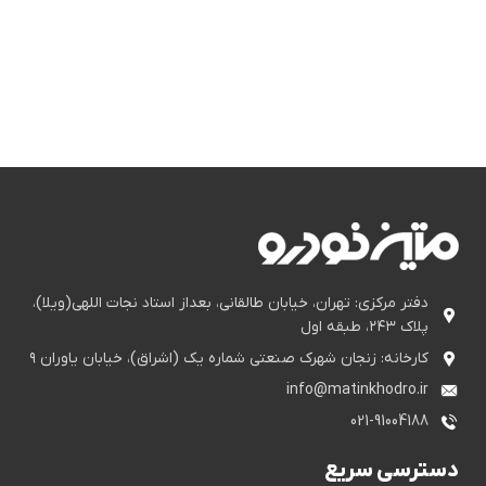
دفتر مرکزی: تهران، خیابان طالقانی، بعداز استاد نجات اللهی(ویلا)،
پلاک ۲۴۳، طبقه اول
کارخانه: زنجان شهرک صنعتی شماره یک (اشراق)، خیابان یاوران ۹
info@matinkhodro.ir
021-91004188
دسترسی سریع