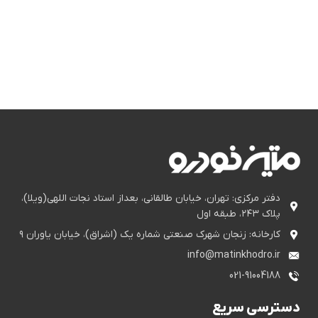
دفتر مرکزی: تهران، خیابان طالقانی، بعداز استاد نجات اللهی(ویلا)،
پلاک ۲۴۳، طبقه اول
کارخانه: زنجان شهرک صنعتی شماره یک (اشراق)، خیابان یاوران ۹
info@matinkhodro.ir
021-91004188
دسترسی سریع