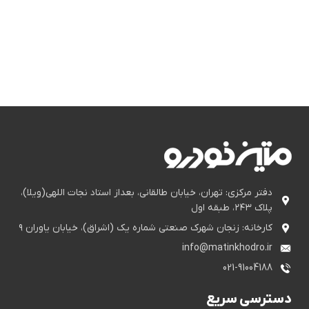
دفتر مرکزی: تهران، خیابان طالقانی، بعداز استاد نجات اللهی(ویلا)،
پلاک ۲۴۳، طبقه اول
کارخانه: زنجان شهرک صنعتی شماره یک (اشراق)، خیابان یاوران ۹
info@matinkhodro.ir
021-91004188
دسترسی سریع