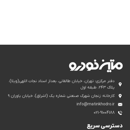
دفتر مرکزی: تهران، خیابان طالقانی، بعداز استاد نجات اللهی(ویلا)،
پلاک ۲۴۳، طبقه اول
کارخانه: زنجان شهرک صنعتی شماره یک (اشراق)، خیابان یاوران ۹
info@matinkhodro.ir
021-91004188
دسترسی سریع