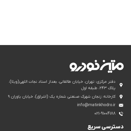
دفتر مرکزی: تهران، خیابان طالقانی، بعداز استاد نجات اللهی(ویلا)،
پلاک ۲۴۳، طبقه اول
کارخانه: زنجان شهرک صنعتی شماره یک (اشراق)، خیابان یاوران ۹
info@matinkhodro.ir
021-91004188
دسترسی سریع