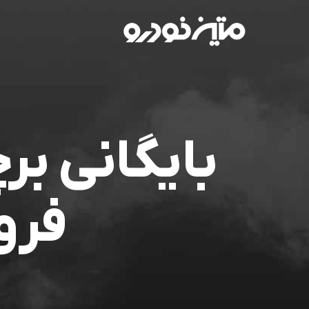
بایگانی ب
فرو