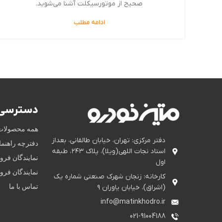
صحیح از موتورسیکلت آشنا می‌شوید.
ادامه مطلب
دسترسی 
همه محصولات
دفتر مرکزی: تهران، خیابان طالقانی، بعداز
دفترچه راهنم
استاد نجات اللهی(ویلا)، پلاک ۲۴۳، طبقه
نمایندگان فر
اول
نمایندگان فر
کارخانه: زنجان شهرک صنعتی شماره یک
تماس با ما
(اشراق)، خیابان یاوران ۹
info@matinkhodro.ir
021-91004188