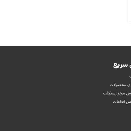
سریع
ای محصولات
وش موتورسیکلت
وش قطعات