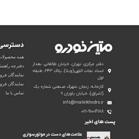
دسترسی 
همه محصولات
دفتر مرکزی: تهران، خیابان طالقانی، بعداز
دفترچه راهنم
استاد نجات اللهی(ویلا)، پلاک ۲۴۳، طبقه
نمایندگان فر
اول
نمایندگان فر
کارخانه: زنجان شهرک صنعتی شماره یک
تماس با ما
(اشراق)، خیابان یاوران ۹
info@matinkhodro.ir
021-91004188
پست های اخیر
علامت‌های دست در موتورسواری