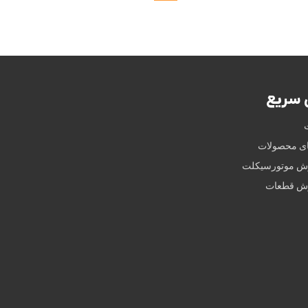
سریع
ای محصولات
وش موتورسیکلت
وش قطعات