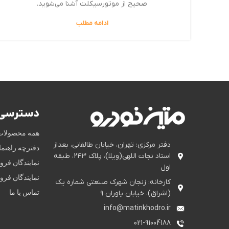
صحیح از موتورسیکلت آشنا می‌شوید.
ادامه مطلب
دسترسی 
همه محصولات
دفتر مرکزی: تهران، خیابان طالقانی، بعداز
دفترچه راهنم
استاد نجات اللهی(ویلا)، پلاک ۲۴۳، طبقه
نمایندگان فر
اول
نمایندگان فر
کارخانه: زنجان شهرک صنعتی شماره یک
تماس با ما
(اشراق)، خیابان یاوران ۹
info@matinkhodro.ir
021-91004188