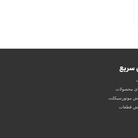
سریع
ای محصولات
وش موتورسیکلت
وش قطعات