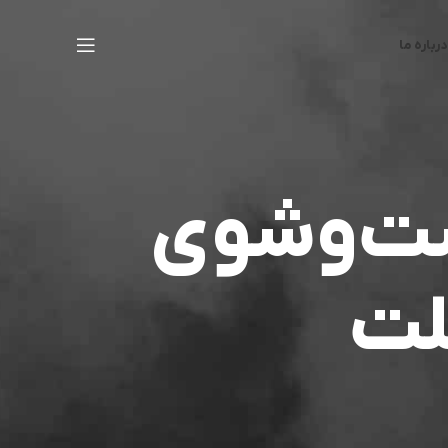
درباره ما
ست‌وشوی
لت