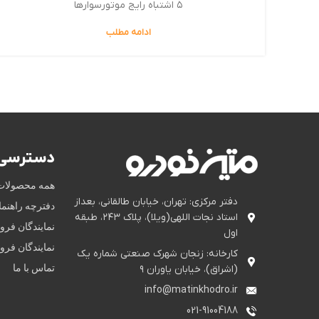
۵ اشتباه رایج موتورسوارها
ادامه مطلب
دسترسی 
همه محصولات
دفتر مرکزی: تهران، خیابان طالقانی، بعداز
دفترچه راهنم
استاد نجات اللهی(ویلا)، پلاک ۲۴۳، طبقه
نمایندگان فر
اول
نمایندگان فر
کارخانه: زنجان شهرک صنعتی شماره یک
تماس با ما
(اشراق)، خیابان یاوران ۹
info@matinkhodro.ir
021-91004188