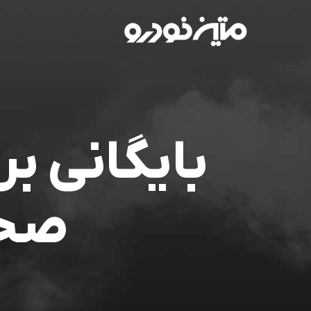
بایگانی 
صحی