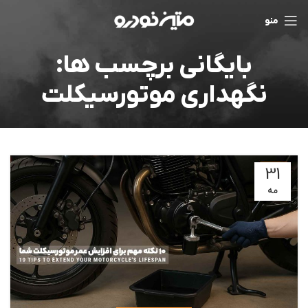
منو
بایگانی برچسب ها:
نگهداری موتورسیکلت
31
مه