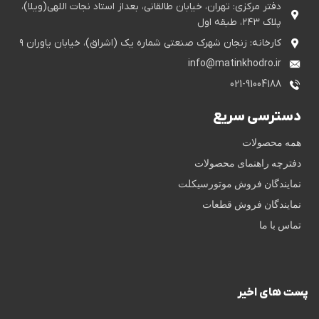
دفتر مرکزی: تهران، خیابان طالقانی، بعداز استاد نجات اللهی(ویلا)،
پلاک ۲۴۳، طبقه اول
کارخانه: زنجان شهرک صنعتی شماره یک (اشراق)، خیابان یاوران ۹
info@matinkhodro.ir
021-91004188
دسترسی سریع
همه محصولات
دفترچه راهنمای محصولات
نمایندگان فروش موتورسیکلت
نمایندگان فروش قطعات
تماس با ما
پست های اخیر