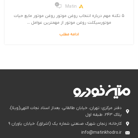
0
Matin
۵ نکته مهم درباره انتخاب روغن موتور روغن موتور مایع حیات
موتورسیکلت روغن موتور از مهمترین عوامل ...
ادامه مطلب
دفتر مرکزی: تهران، خیابان طالقانی، بعداز استاد نجات اللهی(ویلا)،
پلاک ۲۴۳، طبقه اول
کارخانه: زنجان شهرک صنعتی شماره یک (اشراق)، خیابان یاوران ۹
info@matinkhodro.ir