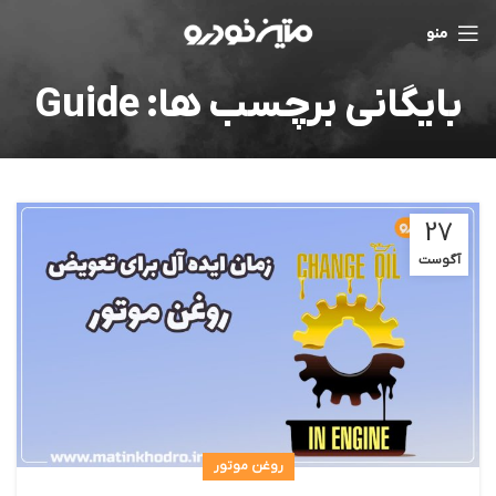
منو
بایگانی برچسب ها: Guide
27
آگوست
روغن موتور