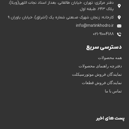
دفتر مرکزی: تهران، خیابان طالقانی، بعداز استاد نجات اللهی(ویلا)،
پلاک ۲۴۳، طبقه اول
کارخانه: زنجان شهرک صنعتی شماره یک (اشراق)، خیابان یاوران ۹
info@matinkhodro.ir
021-91004188
دسترسی سریع
همه محصولات
دفترچه راهنمای محصولات
نمایندگان فروش موتورسیکلت
نمایندگان فروش قطعات
تماس با ما
پست های اخیر