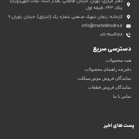
دفتر مرکزی: تهران، خیابان طالقانی، بعداز استاد نجات اللهی(ویلا)،
پلاک ۲۴۳، طبقه اول
کارخانه: زنجان شهرک صنعتی شماره یک (اشراق)، خیابان یاوران ۹
info@matinkhodro.ir
021-91004188
دسترسی سریع
همه محصولات
دفترچه راهنمای محصولات
نمایندگان فروش موتورسیکلت
نمایندگان فروش قطعات
تماس با ما
پست های اخیر