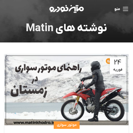
منو
نوشته های
Matin
24
فوریه
موتور سواری