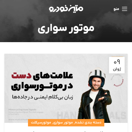
منو
موتور سواری
09
ژوئن
,
,
دسته بندی نشده
موتور سواری
موتورسیکلت