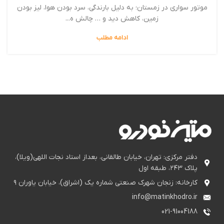
موتور سواری در زمستان؛ به دلیل بارندگی، سرد بودن هوا، لیز بودن
زمین، کاهش دید و … چالش ه...
ادامه مطلب
دفتر مرکزی: تهران، خیابان طالقانی، بعداز استاد نجات اللهی(ویلا)،
پلاک ۲۴۳، طبقه اول
کارخانه: زنجان شهرک صنعتی شماره یک (اشراق)، خیابان یاوران ۹
info@matinkhodro.ir
021-91004188