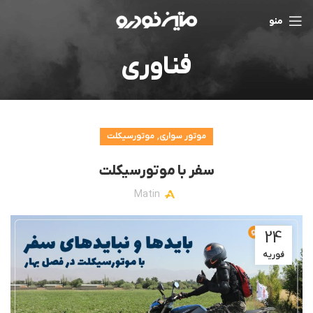
منو
فناوری
,
موتور سواری
موتورسیکلت
سفر با موتورسیکلت
Matin
24
فوریه